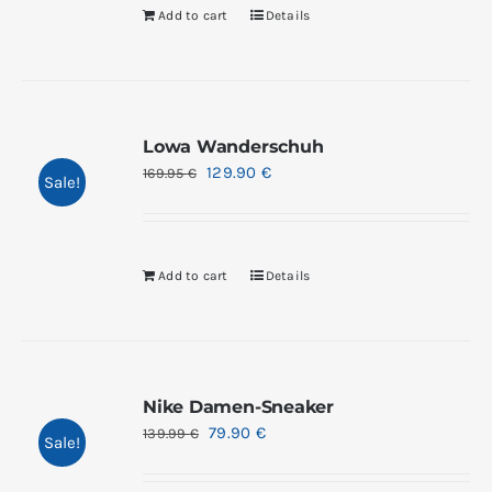
Add to cart
Details
Lowa Wanderschuh
129.90
€
169.95
€
Sale!
Add to cart
Details
Nike Damen-Sneaker
79.90
€
139.99
€
Sale!