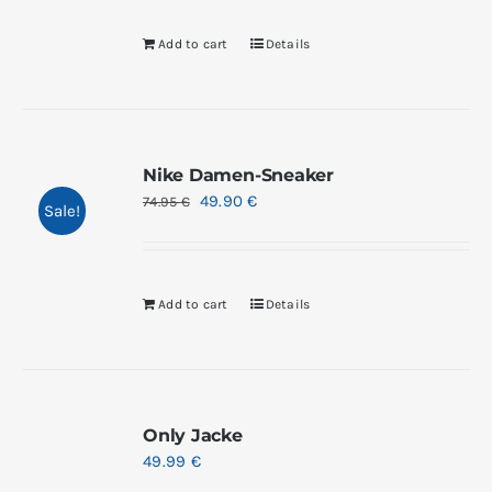
Add to cart
Details
Nike Damen-Sneaker
49.90
€
74.95
€
Sale!
Add to cart
Details
Only Jacke
49.99
€