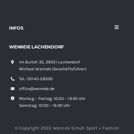
INFOS
Toggle
Navigati
Home
WENNDE LACHENDORF
Im Bulloh 35, 29331 Lachendorf
Sortiment
Michael Wennde (Geschäftsführer)
Tel.:
05145-28500
News
office@wennde.de
Montag – Freitag: 10.00 – 19.00 Uhr
Kontakt
Samstag: 10.00 – 16.00 Uhr
© Copyright 2022 Wennde Schuh Sport + Fashion