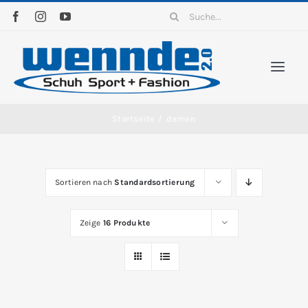
Zum
Suche
Inhalt
nach:
springen
Togg
Navi
Home
Startseite
/
damen
Sortim
Sortieren nach
Standardsortierung
News
Zeige
16 Produkte
Kontak