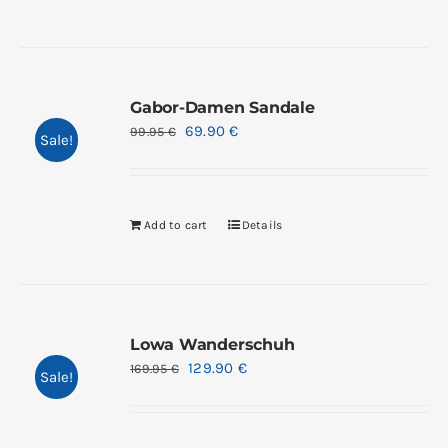
Gabor-Damen Sandale
69.90
€
99.95
€
Sale!
Add to cart
Details
Lowa Wanderschuh
129.90
€
169.95
€
Sale!