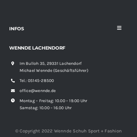
INFOS
Toggle
Navigati
Home
WENNDE LACHENDORF
Im Bulloh 35, 29331 Lachendorf
Sortiment
Michael Wennde (Geschäftsführer)
Tel.:
05145-28500
News
office@wennde.de
Montag – Freitag: 10.00 – 19.00 Uhr
Kontakt
Samstag: 10.00 – 16.00 Uhr
© Copyright 2022 Wennde Schuh Sport + Fashion