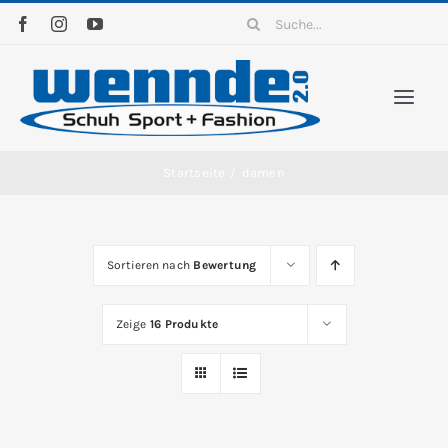
Zum
Suche
Inhalt
nach:
springen
Togg
Navi
Home
Startseite
/
damen
Sortim
Sortieren nach
Bewertung
News
Zeige
16 Produkte
Kontak