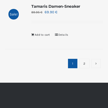
Tamaris Damen-Sneaker
69.90
€
89.95
€
Sale!
Add to cart
Details
1
2