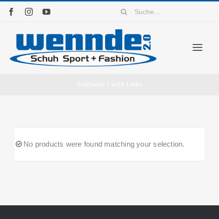
Zum
Suche
Inhalt
nach:
springen
Togg
Navig
Home
Startseite
/
echt Leder
Sortiment
No products were found matching your selection.
News
Kontakt