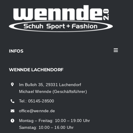
INFOS
Toggle
Navigati
Home
WENNDE LACHENDORF
Im Bulloh 35, 29331 Lachendorf
Sortiment
Michael Wennde (Geschäftsführer)
Tel.:
05145-28500
News
office@wennde.de
Montag – Freitag: 10.00 – 19.00 Uhr
Kontakt
Samstag: 10.00 – 16.00 Uhr