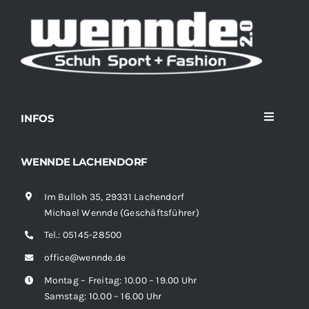
INFOS
Toggle
Navigati
Home
WENNDE LACHENDORF
Im Bulloh 35, 29331 Lachendorf
Sortiment
Michael Wennde (Geschäftsführer)
Tel.:
05145-28500
News
office@wennde.de
Montag – Freitag: 10.00 – 19.00 Uhr
Kontakt
Samstag: 10.00 – 16.00 Uhr