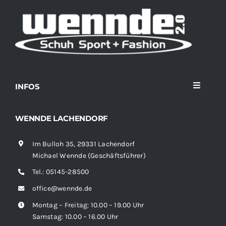
INFOS
Toggle
Navigati
Home
WENNDE LACHENDORF
Im Bulloh 35, 29331 Lachendorf
Sortiment
Michael Wennde (Geschäftsführer)
Tel.:
05145-28500
News
office@wennde.de
Montag – Freitag: 10.00 – 19.00 Uhr
Kontakt
Samstag: 10.00 – 16.00 Uhr