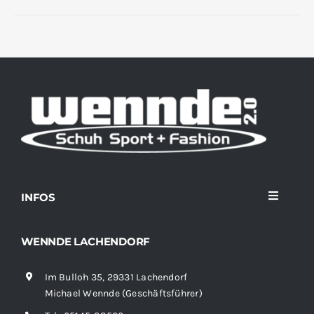
INFOS
Toggle
Navigati
Home
WENNDE LACHENDORF
Im Bulloh 35, 29331 Lachendorf
Sortiment
Michael Wennde (Geschäftsführer)