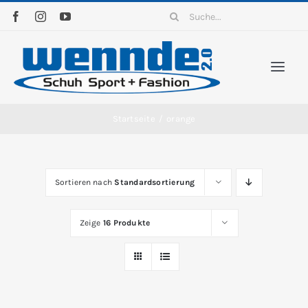
Zum
Suche
Inhalt
nach:
springen
Togg
Navi
Home
Startseite
/
orange
Sortiment
Sortieren nach
Standardsortierung
News
Zeige
16 Produkte
Kontakt