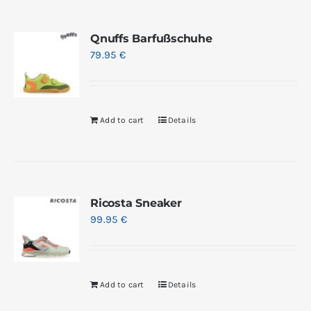
Qnuffs Barfußschuhe
79.95
€
Add to cart
Details
Ricosta Sneaker
99.95
€
Add to cart
Details