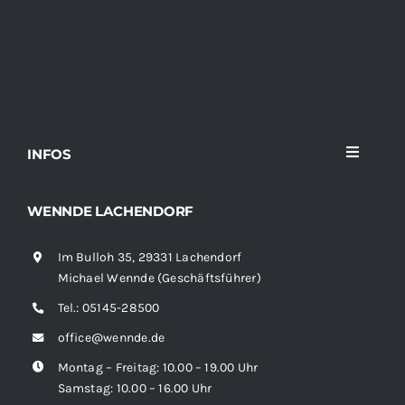
INFOS
Toggle
Navigati
Home
WENNDE LACHENDORF
Im Bulloh 35, 29331 Lachendorf
Sortiment
Michael Wennde (Geschäftsführer)
Tel.:
05145-28500
News
office@wennde.de
Montag – Freitag: 10.00 – 19.00 Uhr
Kontakt
Samstag: 10.00 – 16.00 Uhr