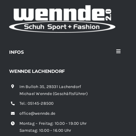
INFOS
Toggle
Navigati
Home
WENNDE LACHENDORF
Im Bulloh 35, 29331 Lachendorf
Sortiment
Michael Wennde (Geschäftsführer)
Tel.:
05145-28500
News
office@wennde.de
Montag – Freitag: 10.00 – 19.00 Uhr
Kontakt
Samstag: 10.00 – 16.00 Uhr