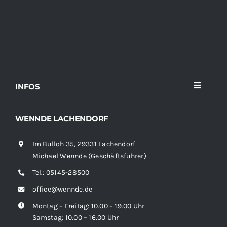
INFOS
Toggle
Navigati
Home
WENNDE LACHENDORF
Im Bulloh 35, 29331 Lachendorf
Sortiment
Michael Wennde (Geschäftsführer)
Tel.:
05145-28500
News
office@wennde.de
Montag – Freitag: 10.00 – 19.00 Uhr
Kontakt
Samstag: 10.00 – 16.00 Uhr