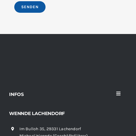
INFOS
Toggle
Navigati
Home
WENNDE LACHENDORF
Im Bulloh 35, 29331 Lachendorf
Sortiment
Michael Wennde (Geschäftsführer)