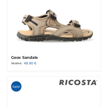
Geox Sandale
49.90
€
79.95
€
Sale!