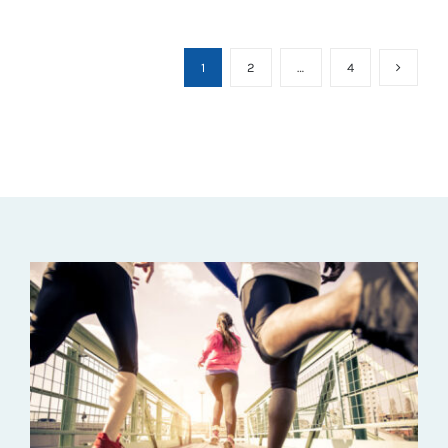
1
2
…
4