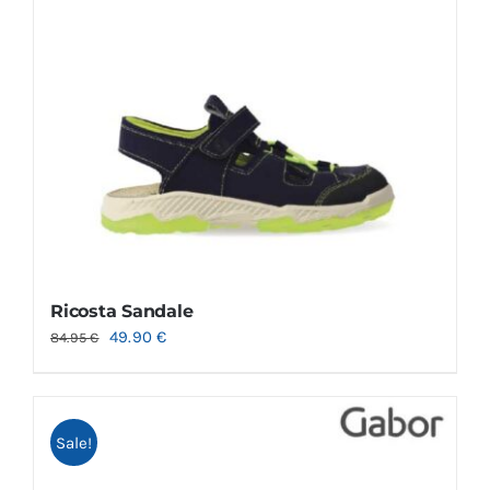
Ricosta Sandale
49.90
€
84.95
€
Sale!