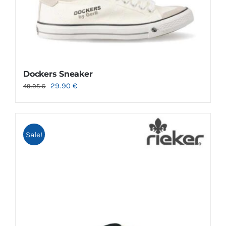
Dockers Sneaker
29.90
€
49.95
€
Sale!