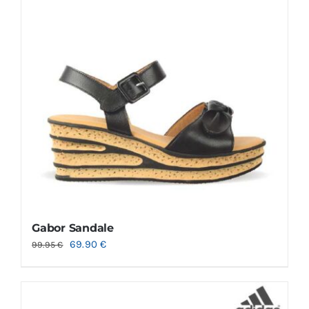
Gabor Sandale
69.90
€
99.95
€