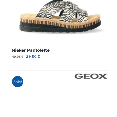
Rieker Pantolette
29.90
€
49.95
€
Sale!