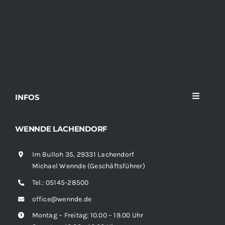
INFOS
Toggle
Navigati
Home
WENNDE LACHENDORF
Im Bulloh 35, 29331 Lachendorf
Sortiment
Michael Wennde (Geschäftsführer)
Tel.:
05145-28500
News
office@wennde.de
Montag – Freitag: 10.00 – 19.00 Uhr
Kontakt