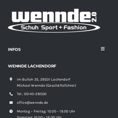
INFOS
Toggle
Navigati
Home
WENNDE LACHENDORF
Im Bulloh 35, 29331 Lachendorf
Sortiment
Michael Wennde (Geschäftsführer)
Tel.:
05145-28500
News
office@wennde.de
Montag – Freitag: 10.00 – 19.00 Uhr
Kontakt
Samstag: 10.00 – 16.00 Uhr