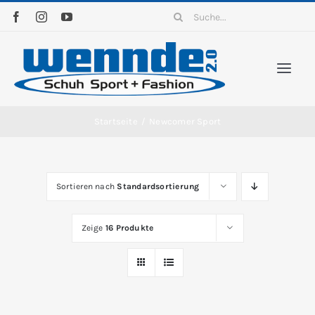
Zum
Suche
Inhalt
nach:
springen
Togg
Navi
Home
Startseite
/
Newcomer Sport
Sortiment
Sortieren nach
Standardsortierung
News
Zeige
16 Produkte
Kontakt