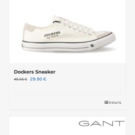
Dockers Sneaker
29.90
€
49.95
€
Details