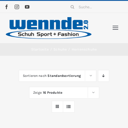
Zum
Suche
Inhalt
nach:
springen
Togg
Navi
Home
Startseite
/
Schuhe
/
Herrenschuhe
Sortiment
Sortieren nach
Standardsortierung
News
Zeige
16 Produkte
Kontakt