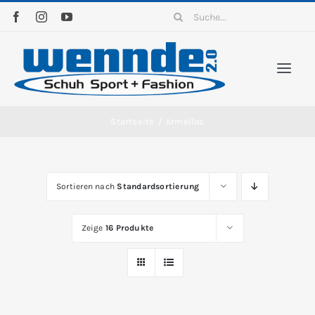
Zum
Suche
Inhalt
nach:
springen
Togg
Navi
Home
Startseite
/
ärmellos
Sortiment
Sortieren nach
Standardsortierung
News
Zeige
16 Produkte
Kontakt