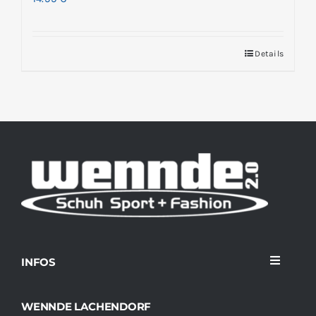
Details
INFOS
Toggle
Navigati
Home
WENNDE LACHENDORF