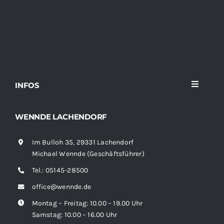
INFOS
Toggle
Navigati
Home
WENNDE LACHENDORF
Im Bulloh 35, 29331 Lachendorf
Sortiment
Michael Wennde (Geschäftsführer)
Tel.:
05145-28500
News
office@wennde.de
Montag – Freitag: 10.00 – 19.00 Uhr
Kontakt
Samstag: 10.00 – 16.00 Uhr