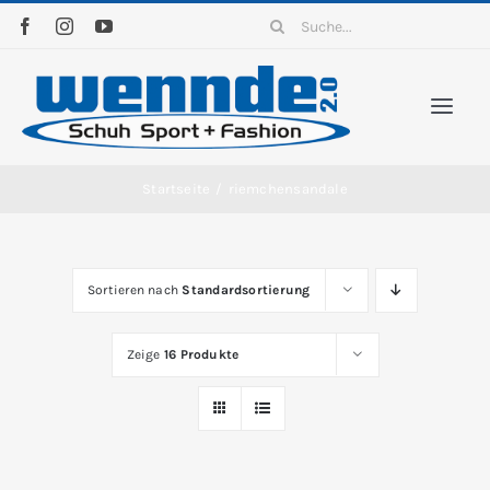
Zum
Suche
Inhalt
nach:
springen
Togg
Navi
Home
Startseite
/
riemchensandale
Sortiment
Sortieren nach
Standardsortierung
News
Zeige
16 Produkte
Kontakt