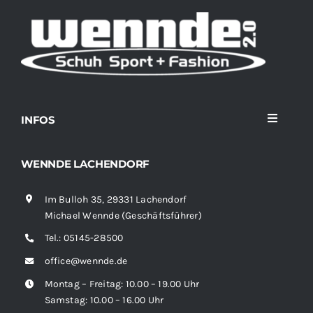
INFOS
Toggle
Navigati
Home
WENNDE LACHENDORF
Im Bulloh 35, 29331 Lachendorf
Sortiment
Michael Wennde (Geschäftsführer)
Tel.:
05145-28500
News
office@wennde.de
Montag – Freitag: 10.00 – 19.00 Uhr
Kontakt
Samstag: 10.00 – 16.00 Uhr