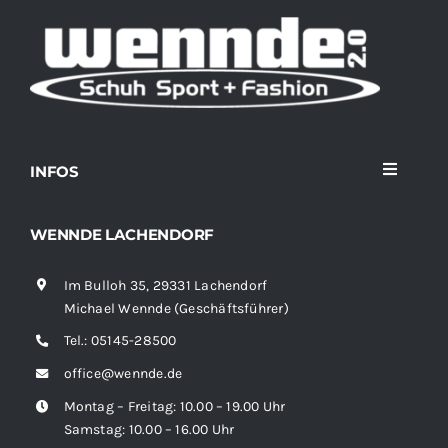
INFOS
Toggle
Navigati
Home
WENNDE LACHENDORF
Im Bulloh 35, 29331 Lachendorf
Sortiment
Michael Wennde (Geschäftsführer)
Tel.:
05145-28500
News
office@wennde.de
Montag – Freitag: 10.00 – 19.00 Uhr
Kontakt
Samstag: 10.00 – 16.00 Uhr