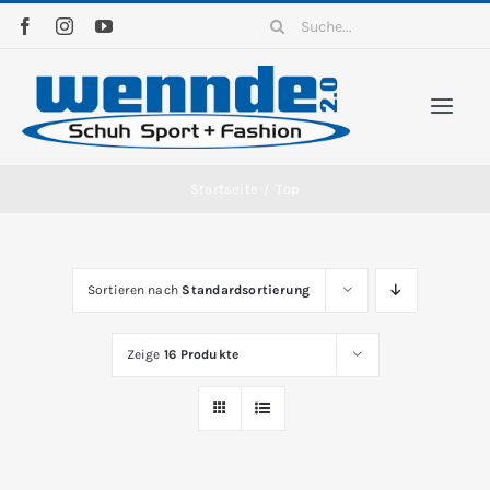
Zum
Suche
Inhalt
nach:
springen
Togg
Navi
Home
Startseite
/
Top
Sortiment
Sortieren nach
Standardsortierung
News
Zeige
16 Produkte
Kontakt