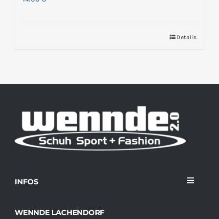
Details
INFOS
Toggle
Navigati
Home
WENNDE LACHENDORF