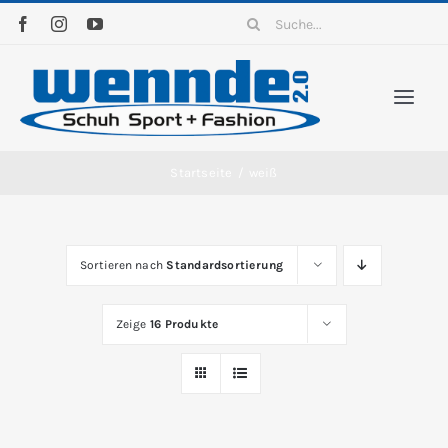
Zum
Suche
Inhalt
nach:
springen
Togg
Navi
Home
Startseite
/
weiß
Sortiment
Sortieren nach
Standardsortierung
News
Zeige
16 Produkte
Kontakt