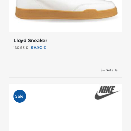
Lloyd Sneaker
99.90
€
130.95
€
Details
Sale!