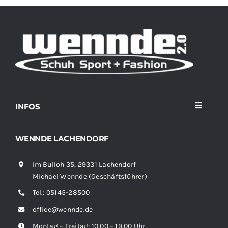
INFOS
Toggle
Navigati
Home
WENNDE LACHENDORF
Im Bulloh 35, 29331 Lachendorf
Sortiment
Michael Wennde (Geschäftsführer)
Tel.:
05145-28500
News
office@wennde.de
Montag – Freitag: 10.00 – 19.00 Uhr