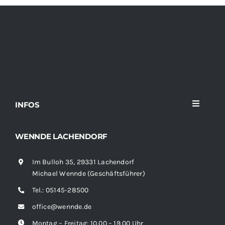
INFOS
Toggle
Navigati
Home
WENNDE LACHENDORF
Im Bulloh 35, 29331 Lachendorf
Sortiment
Michael Wennde (Geschäftsführer)
Tel.:
05145-28500
News
office@wennde.de
Montag – Freitag: 10.00 – 19.00 Uhr