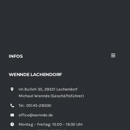
INFOS
Toggle
Navigati
Home
WENNDE LACHENDORF
Im Bulloh 35, 29331 Lachendorf
Sortiment
Michael Wennde (Geschäftsführer)
Tel.:
05145-28500
News
office@wennde.de
Montag – Freitag: 10.00 – 19.00 Uhr
Kontakt