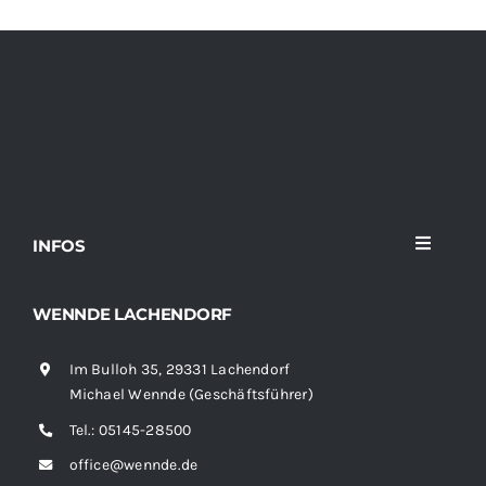
INFOS
Toggle
Navigati
Home
WENNDE LACHENDORF
Im Bulloh 35, 29331 Lachendorf
Sortiment
Michael Wennde (Geschäftsführer)
Tel.:
05145-28500
News
office@wennde.de