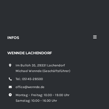
INFOS
Toggle
Navigati
Home
WENNDE LACHENDORF
Im Bulloh 35, 29331 Lachendorf
Sortiment
Michael Wennde (Geschäftsführer)
Tel.:
05145-28500
News
office@wennde.de
Montag – Freitag: 10.00 – 19.00 Uhr
Kontakt
Samstag: 10.00 – 16.00 Uhr