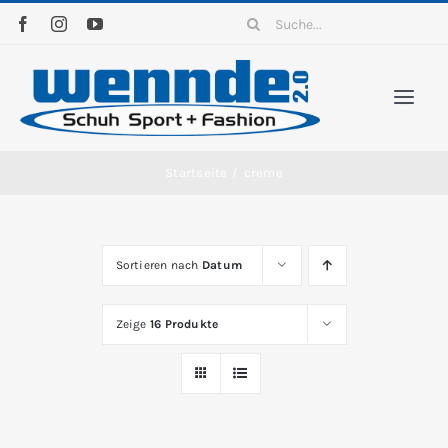
Zum
Suche
Inhalt
nach:
springen
Togg
Navi
Home
Startseite
/
creme
Sortim
Sortieren nach
Datum
News
Zeige
16 Produkte
Kontak