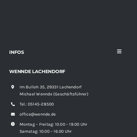
INFOS
Toggle
Navigati
Home
WENNDE LACHENDORF
Im Bulloh 35, 29331 Lachendorf
Sortiment
Michael Wennde (Geschäftsführer)
Tel.:
05145-28500
News
office@wennde.de
Montag – Freitag: 10.00 – 19.00 Uhr
Kontakt
Samstag: 10.00 – 16.00 Uhr