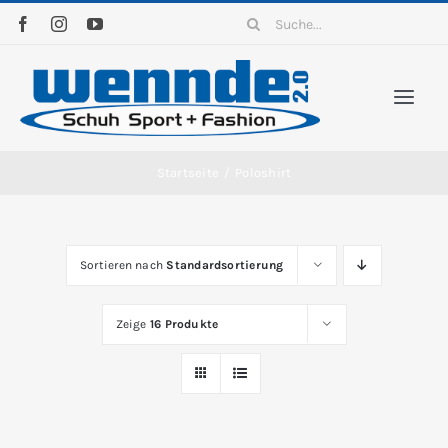
Zum
Suche
Inhalt
nach:
springen
Togg
Navi
Home
Startseite
/
Poloshirt
Sortim
Sortieren nach
Standardsortierung
News
Zeige
16 Produkte
Kontak