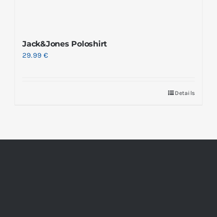
Jack&Jones Poloshirt
29.99
€
Details