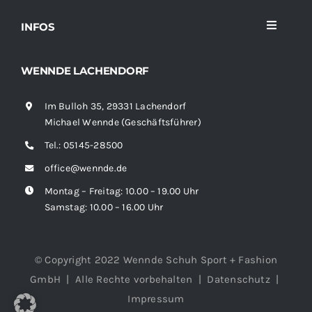
INFOS
Toggle
Navigati
Home
WENNDE LACHENDORF
Im Bulloh 35, 29331 Lachendorf
Sortiment
Michael Wennde (Geschäftsführer)
Tel.:
05145-28500
News
office@wennde.de
Montag – Freitag: 10.00 – 19.00 Uhr
Kontakt
Samstag: 10.00 – 16.00 Uhr
© Copyright 2022 Wennde Schuh Sport + Fashion
GmbH | Alle Rechte vorbehalten |
Datenschutz
|
Impressum