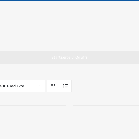
Startseite
/
Qnuffs
ge
16 Produkte