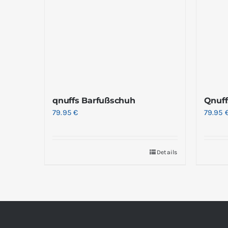
qnuffs Barfußschuh
Qnuff
79.95
€
79.95
Details