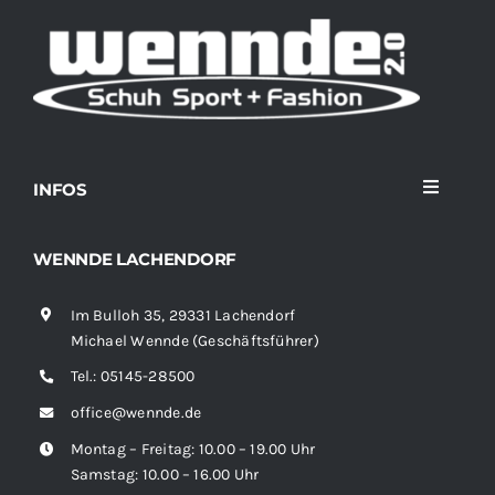
INFOS
Toggle
Navigati
Home
WENNDE LACHENDORF
Im Bulloh 35, 29331 Lachendorf
Sortiment
Michael Wennde (Geschäftsführer)
Tel.:
05145-28500
News
office@wennde.de
Montag – Freitag: 10.00 – 19.00 Uhr
Kontakt
Samstag: 10.00 – 16.00 Uhr