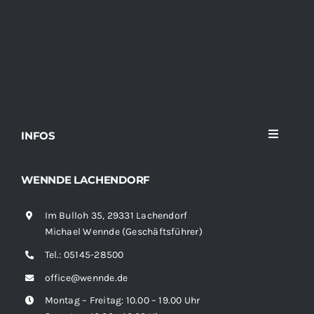
INFOS
Toggle
Navigati
Home
WENNDE LACHENDORF
Im Bulloh 35, 29331 Lachendorf
Sortiment
Michael Wennde (Geschäftsführer)
Tel.:
05145-28500
News
office@wennde.de
Montag – Freitag: 10.00 – 19.00 Uhr
Kontakt